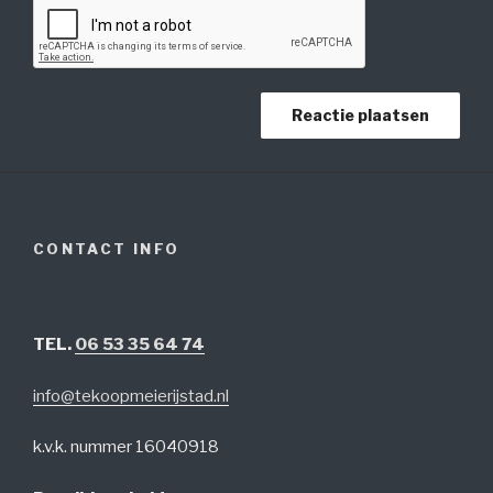
CONTACT INFO
TEL.
06 53 35 64 74
info@tekoopmeierijstad.nl
k.v.k. nummer 16040918