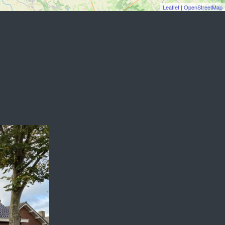
Leaflet
|
OpenStreetMap