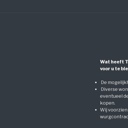
Wat heeft
T
voor u te bi
De mogelijkh
Diverse woni
eventueel de
kopen.
Wij voorzien 
wurgcontrac