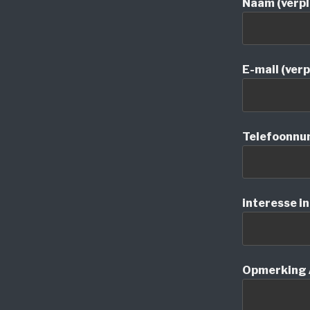
Naam (verpl
E-mail (verp
Telefoonnum
interesse i
Opmerking 