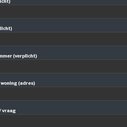
icht)
licht)
mer (verplicht)
n woning (adres)
/ vraag