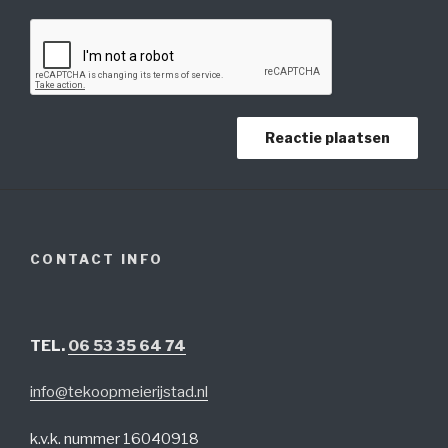
CONTACT INFO
TEL.
06 53 35 64 74
info@tekoopmeierijstad.nl
k.v.k. nummer 16040918