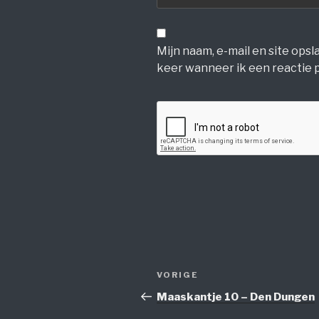
Mijn naam, e-mail en site ops
keer wanneer ik een reactie p
Bericht
Vorig
VORIGE
navigatie
bericht
Maaskantje 10 – Den Dungen