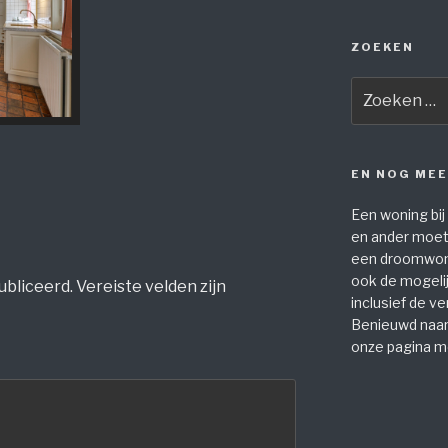
ZOEKEN
Zoeken
naar:
EN NOG ME
Een woning bij
en ander moet 
een droomwoni
ook de mogeli
ubliceerd.
Vereiste velden zijn
inclusief de v
Benieuwd naar
onze pagina m