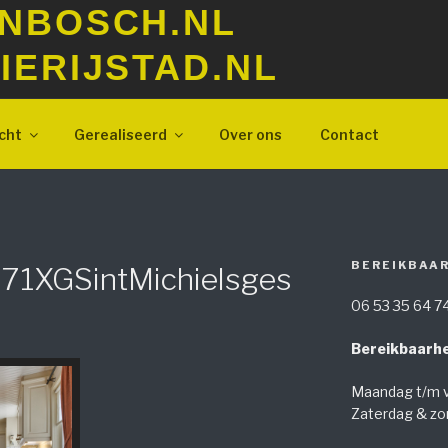
NBOSCH.NL
ERIJSTAD.NL
cht
Gerealiseerd
Over ons
Contact
BEREIKBAA
71XGSintMichielsges
06 53 35 64 7
Bereikbaarhe
Maandag t/m v
Zaterdag & zo