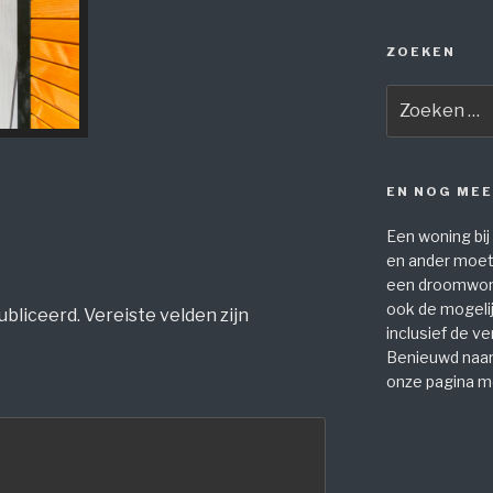
ZOEKEN
Zoeken
naar:
EN NOG ME
Een woning bij
en ander moet 
een droomwoni
ook de mogeli
ubliceerd.
Vereiste velden zijn
inclusief de v
Benieuwd naar
onze pagina m