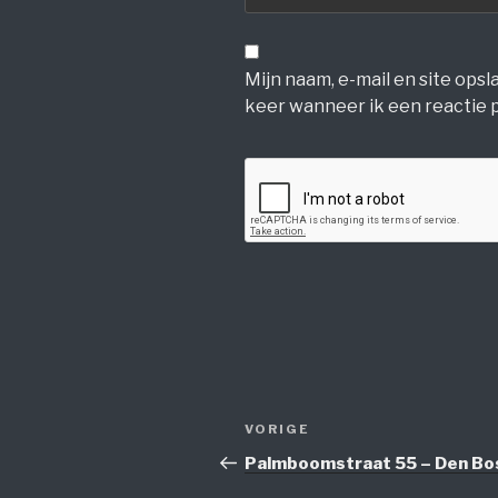
Mijn naam, e-mail en site ops
keer wanneer ik een reactie p
Bericht
Vorig
VORIGE
navigatie
bericht
Palmboomstraat 55 – Den Bo