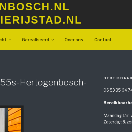
NBOSCH.NL
ERIJSTAD.NL
cht
Gerealiseerd
Over ons
Contact
BEREIKBAA
t55s-Hertogenbosch-
06 53 35 64 7
Bereikbaarhe
Maandag t/m v
Zaterdag & zo