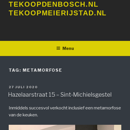
TEKOOPDENBOSCH.NL
Ga
naar
TEKOOPMEIERIJSTAD.NL
de
inhoud
Menu
TAG:
METAMORFOSE
GEPLAATST
27 JULI 2020
OP
Hazelaarstraat 15 – Sint-Michielsgestel
Inmiddels succesvol verkocht inclusief een metamorfose
van de keuken.