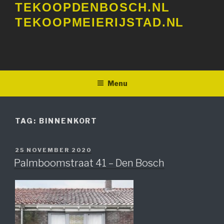
TEKOOPDENBOSCH.NL
Ga
naar
TEKOOPMEIERIJSTAD.NL
de
inhoud
Menu
TAG:
BINNENKORT
GEPLAATST
25 NOVEMBER 2020
OP
Palmboomstraat 41 – Den Bosch